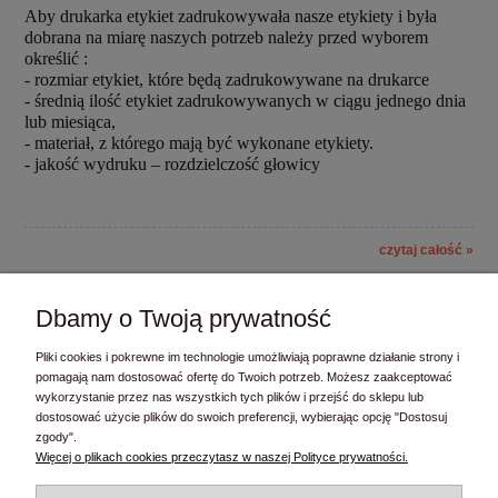
Aby drukarka etykiet zadrukowywała nasze etykiety i była
dobrana na miarę naszych potrzeb należy przed wyborem
określić :
- rozmiar etykiet, które będą zadrukowywane na drukarce
- średnią ilość etykiet zadrukowywanych w ciągu jednego dnia
lub miesiąca,
- materiał, z którego mają być wykonane etykiety.
- jakość wydruku – rozdzielczość głowicy
czytaj całość »
Dbamy o Twoją prywatność
Cennik
Pliki cookies i pokrewne im technologie umożliwiają poprawne działanie strony i
pomagają nam dostosować ofertę do Twoich potrzeb. Możesz zaakceptować
HTML
wykorzystanie przez nas wszystkich tych plików i przejść do sklepu lub
dostosować użycie plików do swoich preferencji, wybierając opcję "Dostosuj
zgody".
Kontakt
Więcej o plikach cookies przeczytasz w naszej Polityce prywatności.