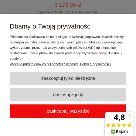
3 170,00 zł
zawiera 23% VAT, bez kosztów dostawy
2 577,24 zł
Cena netto:
Dbamy o Twoją prywatność
do koszyka
Pliki cookies i pokrewne im technologie umożliwiają poprawne działanie strony i
pomagają nam dostosować ofertę do Twoich potrzeb. Możesz zaakceptować
wykorzystanie przez nas wszystkich tych plików i przejść do sklepu lub
dostosować użycie plików do swoich preferencji, wybierając opcję "Dostosuj
zgody".
Kontakt
Więcej o plikach cookies przeczytasz w naszej Polityce prywatności.
Moje konto
zaakceptuj tylko niezbędne
Informacje
dostosuj zgody
FaziPL Sławomir Łasiewicki
| ul. Michała Drzymały 6, 83-010
zaakceptuj wszystkie
Straszyn | woj. pomorskie | tel.:
506761514
| email:
biuro@fazipl.pl
| NIP: 7421559719 | REGON: 362044422
pokaż pełną wersję strony