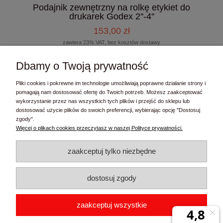
Podajnik zewnętrzny na rolkę etykiet do
drukarek Godex 2''-4''
153,00 zł
zawiera 23% VAT, bez kosztów dostawy
124,39 zł
Cena netto:
Dbamy o Twoją prywatność
do koszyka
Pliki cookies i pokrewne im technologie umożliwiają poprawne działanie strony i
pomagają nam dostosować ofertę do Twoich potrzeb. Możesz zaakceptować
wykorzystanie przez nas wszystkich tych plików i przejść do sklepu lub
dostosować użycie plików do swoich preferencji, wybierając opcję "Dostosuj
zgody".
Kontakt
Więcej o plikach cookies przeczytasz w naszej Polityce prywatności.
Moje konto
zaakceptuj tylko niezbędne
Informacje
dostosuj zgody
FaziPL Sławomir Łasiewicki
| ul. Michała Drzymały 6, 83-010
zaakceptuj wszystkie
Straszyn | woj. pomorskie | tel.:
506761514
| email:
biuro@fazipl.pl
| NIP: 7421559719 | REGON: 362044422