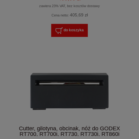
zawiera 23% VAT, bez kosztów dostawy
405,69 zł
Cena netto:
do koszyka
Cutter, gilotyna, obcinak, nóż do GODEX
RT700, RT700i, RT730, RT730i, RT860i