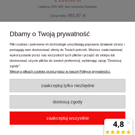
zawiera 23% VAT, bez kosztów dostawy
991,87 zł
Cena netto:
do koszyka
Dbamy o Twoją prywatność
Pliki cookies i pokrewne im technologie umożliwiają poprawne działanie strony i
pomagają nam dostosować ofertę do Twoich potrzeb. Możesz zaakceptować
«
1
2
3
»
wykorzystanie przez nas wszystkich tych plików i przejść do sklepu lub
dostosować użycie plików do swoich preferencji, wybierając opcję "Dostosuj
zgody".
Kontakt
Więcej o plikach cookies przeczytasz w naszej Polityce prywatności.
Moje konto
zaakceptuj tylko niezbędne
Informacje
dostosuj zgody
FaziPL Sławomir Łasiewicki
| ul. Michała Drzymały 6, 83-010
zaakceptuj wszystkie
Straszyn | woj. pomorskie | tel.:
506761514
| email:
biuro@fazipl.pl
| NIP: 7421559719 | REGON: 362044422