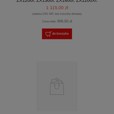
ZX1200I, ZX1300I, ZX1600I, ZX1200XI,
ZX1300XI, GX4200I, GX4300I, GX4600I
1 115,00 zł
zawiera 23% VAT, bez kosztów dostawy
906,50 zł
Cena netto:
do koszyka