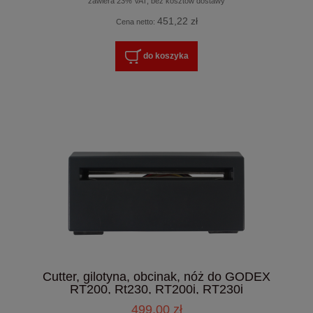
zawiera 23% VAT, bez kosztów dostawy
451,22 zł
Cena netto:
do koszyka
Cutter, gilotyna, obcinak, nóż do GODEX
RT200, Rt230, RT200i, RT230i
499,00 zł