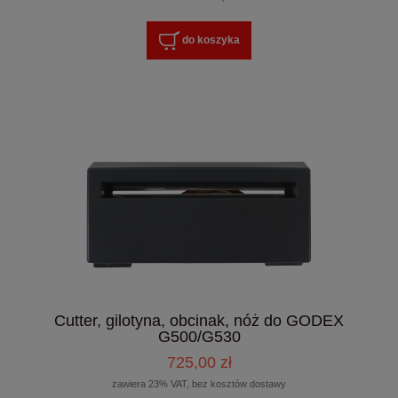
do koszyka
Cutter, gilotyna, obcinak, nóż do GODEX
G500/G530
725,00 zł
zawiera 23% VAT, bez kosztów dostawy