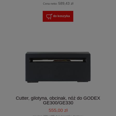
589,43 zł
Cena netto:
do koszyka
Cutter, gilotyna, obcinak, nóż do GODEX
GE300/GE330
555,00 zł