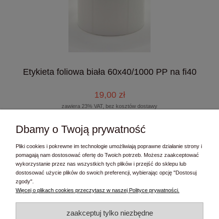
Etykieta foliowa biała 60x40/1000 PP na fi40
19,00 zł
zawiera 23% VAT, bez kosztów dostawy
15,45 zł
Cena netto:
Dbamy o Twoją prywatność
do koszyka
Pliki cookies i pokrewne im technologie umożliwiają poprawne działanie strony i
pomagają nam dostosować ofertę do Twoich potrzeb. Możesz zaakceptować
wykorzystanie przez nas wszystkich tych plików i przejść do sklepu lub
dostosować użycie plików do swoich preferencji, wybierając opcję "Dostosuj
zgody".
Kontakt
Więcej o plikach cookies przeczytasz w naszej Polityce prywatności.
Moje konto
zaakceptuj tylko niezbędne