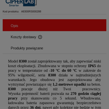
Kod produktu:
A8300RS000288
Opis
Koszty dostawy
Cena nie zawiera ewentualnych kosztów płatności
Produkty powiązane
Model
8300
został zaprojektowany tak, aby zapewniać niski
koszt eksploatacji. Zbudowana w stopniu ochrony
IP65
do
pracy w temperaturze od
-10 °C do 60 °C
w zakresie do
95% wilgotność, seria
8300
działa w najtrudniejszych
warunkach. Jego obudowa jest zaprojektowana aby
wytrzymać powtarzające się
1,2-metrowe upadki
na beton.
8300
pracuje dłużej niż Twoi pracownicy.
Wysoka pojemność baterii pozwala na
270 godzin ciągłej
pracy
przy skanowaniu co 5 sekund. Wbudowana,
ładowalna bateria zapasowa gwarantują bezpieczeństwo
danych przez
36 dni
, nawet gdy kolektor nie będzie w tym