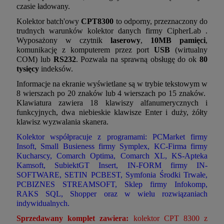
czasie ładowany.
Kolektor batch'owy
CPT8300
to odporny, przeznaczony do
trudnych warunków kolektor danych firmy CipherLab
.
Wyposażony w czytnik
laserowy
,
10MB pamięci
,
komunikację z komputerem przez port
USB
(wirtualny
COM) lub
RS232
. Pozwala na sprawną obsługę do ok
80
tysięcy
indeksów.
Informacje na ekranie wyświetlane są w trybie tekstowym w
8 wierszach po 20 znaków lub 4 wierszach po 15 znaków.
Klawiatura zawiera 18 klawiszy alfanumerycznych i
funkcyjnych, dwa niebieskie klawisze Enter i duży, żółty
klawisz wyzwalania skanera.
Kolektor współpracuje z programami: PCMarket firmy
Insoft, Small Busieness firmy Symplex, KC-Firma firmy
Kucharscy, Comarch Optima, Comarch XL, KS-Apteka
Kamsoft, SubiektGT Insert, IN-FORM firmy IN-
SOFTWARE, SETIN PCBEST, Symfonia Środki Trwałe,
PCBIZNES STREAMSOFT, Sklep firmy Infokomp,
RAKS SQL, Shopper oraz w wielu rozwiązaniach
indywidualnych.
Sprzedawany komplet zawiera:
kolektor CPT 8300 z