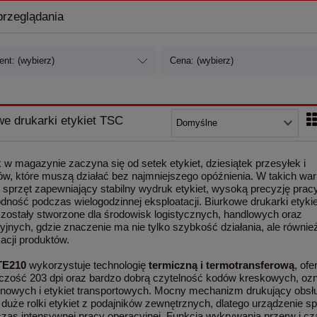
przeglądania
nt: (wybierz)
Cena: (wybierz)
we drukarki etykiet TSC
 w magazynie zaczyna się od setek etykiet, dziesiątek przesyłek i
w, które muszą działać bez najmniejszego opóźnienia. W takich wa
ę sprzęt zapewniający stabilny wydruk etykiet, wysoką precyzję pracy
dność podczas wielogodzinnej eksploatacji. Biurkowe drukarki etyki
E zostały stworzone dla środowisk logistycznych, handlowych oraz
yjnych, gdzie znaczenie ma nie tylko szybkość działania, ale równie
kacji produktów.
TE210
wykorzystuje technologię
termiczną i termotransferową
, ofe
lczość 203 dpi oraz bardzo dobrą czytelność kodów kreskowych, oz
owych i etykiet transportowych. Mocny mechanizm drukujący obsł
 duże rolki etykiet z podajników zewnętrznych, dlatego urządzenie 
czas intensywnej pracy operacyjnej. Funkcja wykrywania przerw i c