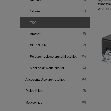
znaczni
ważne p
(7)
Citizen
(2)
TSC
(0)
Brother
(2)
XPRINTER
(15)
Półprzemysłowe drukarki etykiet
(1)
Mobilne drukarki etykiet
(46)
Akcesoria Drukarek Etykiet
(3)
Drukarki kart
(10)
Metkownice