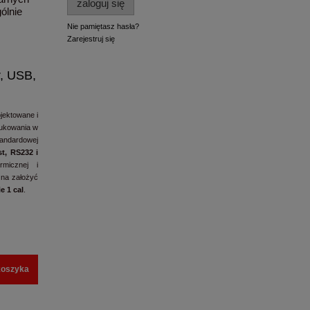
zaloguj się
ólnie
Nie pamiętasz hasła?
Zarejestruj się
r, USB,
jektowane i
rukowania w
andardowej
t, RS232 i
micznej i
żna założyć
e 1 cal
.
koszyka