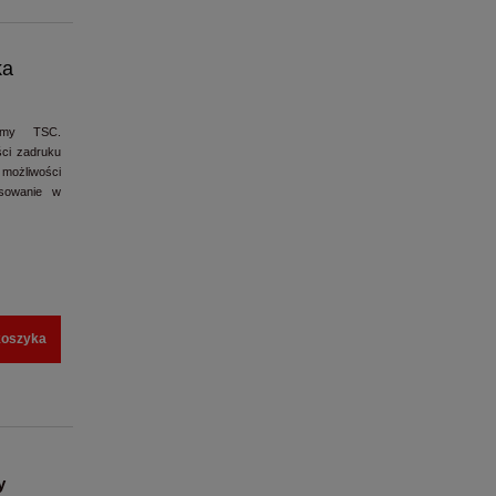
ka
my TSC.
ści zadruku
i możliwości
sowanie w
koszyka
y