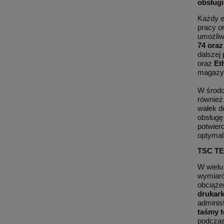
obsługi
Każdy e
pracy o
umożliwi
74 oraz
dalszej
oraz
Et
magazyn
W środo
również
wałek d
obsługę
potwierd
optymal
TSC TE2
W wielu
wymiaró
obciąże
drukark
adminis
taśmy t
podczas