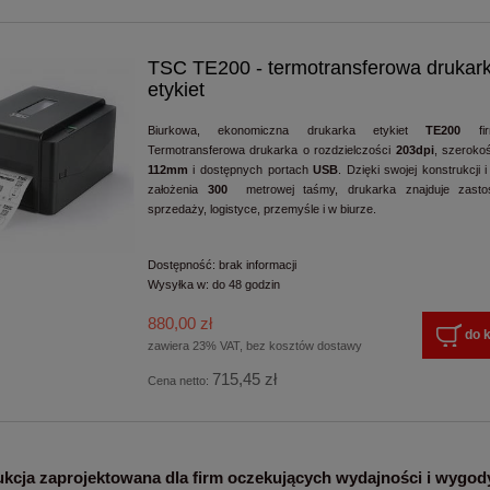
TSC TE200 - termotransferowa drukar
etykiet
Biurkowa, ekonomiczna drukarka etykiet
TE200
fir
Termotransferowa drukarka o rozdzielczości
203dpi
, szeroko
112mm
i dostępnych portach
USB
. Dzięki swojej konstrukcji 
założenia
300
metrowej taśmy, drukarka znajduje zasto
sprzedaży, logistyce, przemyśle i w biurze.
Dostępność:
brak informacji
Wysyłka w:
do 48 godzin
880,00 zł
do 
zawiera 23% VAT, bez kosztów dostawy
715,45 zł
Cena netto:
kcja zaprojektowana dla firm oczekujących wydajności i wygod