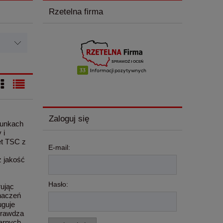
Rzetelna firma
Zaloguj się
runkach
 i
et TSC z
E-mail:
ż jakość
Hasło:
rując
naczeń
uguje
sprawdza
zarnych