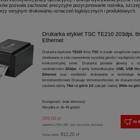
ków pozwala zachować precyzyjne pozycjonowanie nośnika, szczeg
rzy seryjnym drukowaniu oznaczeń logistycznych i produktowych.
Drukarka etykiet TSC TE210 203dpi, tt
Ethernet
Drukarka biurkowa
TE210
firmy
TSC
to trwałe urządzenie zapro
zbudowane w celu zapewnienia wysokiej jakości i wydajności d
konkurencyjnej cenie. Drukarka posiada głowicę o st
rozdzielczości
203dpi
, 4 porty komunikacyjne:
USB, USB Hos
Ethernet
oraz możliwość drukowania w technologii ter
termotransferowej. Drukując termotransferowo, do drukarki mo
zarówno taśmy
74m
na
gilzie 1/2
cala jak i taśmy
300m na gilzi
Dostępność:
brak informacji
Wysyłka w:
do 48 godzin
999,00 zł
do 
zawiera 23% VAT, bez kosztów dostawy
812,20 zł
Cena netto: