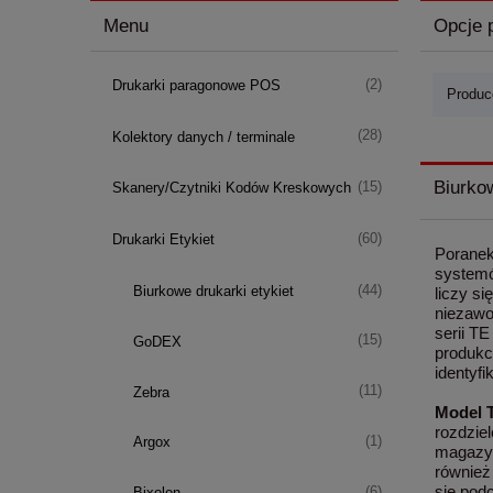
Menu
Opcje 
(2)
Drukarki paragonowe POS
Produce
(28)
Kolektory danych / terminale
Biurko
(15)
Skanery/Czytniki Kodów Kreskowych
(60)
Drukarki Etykiet
Poranek
systemó
(44)
Biurkowe drukarki etykiet
liczy si
niezawo
serii T
(15)
GoDEX
produkc
identyfi
(11)
Zebra
Model 
rozdzie
(1)
Argox
magazyn
również
się pod
(6)
Bixolon