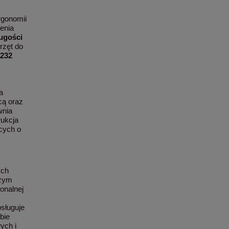
rgonomii
enia
ugości
rzęt do
S232
a
cą oraz
wnia
ukcja
ących o
ych
użym
onalnej
sługuje
obie
ych i