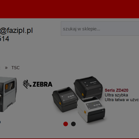
»
t
TSC