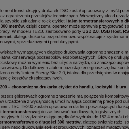
lement konstrukcyjny drukarek TSC został opracowany z myślą o e
raz ograniczeniu przestojów technicznych. Wewnętrzny układ urządz
a szybkie zakładanie rolek etykiet i
taśm termotransferowych o dł
 300 metrów
, dzięki czemu operator może sprawnie przygotować sp
 pracy. W modelu TE210 zastosowano porty
USB 2.0, USB Host, R
hernet
, dlatego drukarka bezproblemowo współpracuje z systemami
owymi, sprzedażowymi i produkcyjnymi.
wiskach wymagających ciągłego drukowania ogromne znaczenie m
 łatwa konserwacja podzespołów eksploatacyjnych. Głowicę drukują
ociskowy można wymienić bez użycia narzędzi, co znacząco uspra
 serwisową. Dodatkowym atutem pozostaje energooszczędna konstr
zona certyfikatem Energy Star 2.0, istotna dla przedsiębiorstw dbaj
izację kosztów eksploatacyjnych.
00 – ekonomiczna drukarka etykiet do handlu, logistyki i biura
 przedsiębiorstwach ogromne znaczenie ma połączenie kompaktow
w urządzenia z wydajnością umożliwiającą codzienną pracę pod d
niem. TSC TE200 została opracowana dla firm poszukujących funkcj
i termotransferowej
do zastosowań handlowych, logistycznych i
tracyjnych. Urządzenie osiąga prędkość wydruku do 152,4 mm/s i ob
ermotransferowe o długości 300 metrów
, dlatego świetnie radzi s
 seryjnego drukowania etykiet produktowych, oznaczeń magazynow