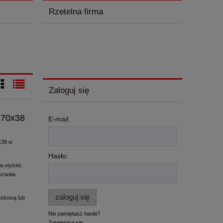
Rzetelna firma
Zaloguj się
 70x38
E-mail:
x38 w
Hasło:
a etykiet.
ozwala
zaloguj się
oskową lub
Nie pamiętasz hasła?
Zarejestruj się