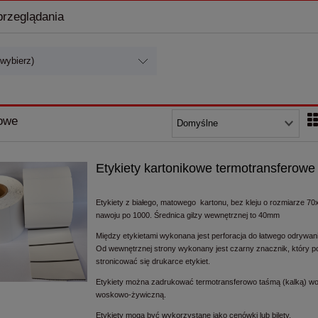
przeglądania
(wybierz)
owe
Etykiety kartonikowe termotransferowe
Etykiety z białego, matowego kartonu, bez kleju o rozmiarze 70
nawoju po 1000. Średnica gilzy wewnętrznej to 40mm
Między etykietami wykonana jest perforacja do łatwego odrywani
Od wewnętrznej strony wykonany jest czarny znacznik, który p
stronicować się drukarce etykiet.
Etykiety można zadrukować termotransferowo taśmą (kalką) w
woskowo-żywiczną.
Etykiety mogą być wykorzystane jako cenówki lub bilety.