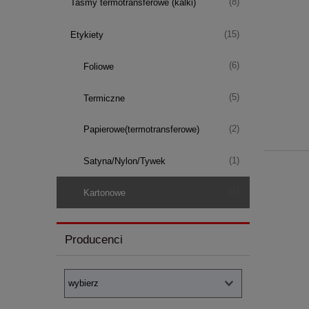
(8)
Taśmy termotransferowe (kalki)
(15)
Etykiety
(6)
Foliowe
(5)
Termiczne
(2)
Papierowe(termotransferowe)
(1)
Satyna/Nylon/Tywek
(1)
Kartonowe
Producenci