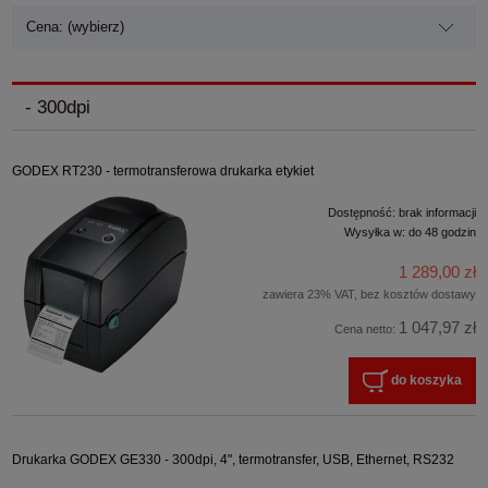
Cena: (wybierz)
- 300dpi
GODEX RT230 - termotransferowa drukarka etykiet
Dostępność:
brak informacji
Wysyłka w:
do 48 godzin
1 289,00 zł
zawiera 23% VAT, bez kosztów dostawy
1 047,97 zł
Cena netto:
do koszyka
Drukarka GODEX GE330 - 300dpi, 4", termotransfer, USB, Ethernet, RS232