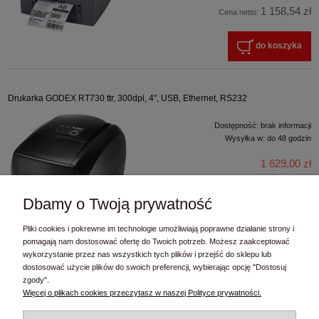
1 158,54 zł
Cena netto:
do koszyka
Drukarka GODEX RT730 ttr, 300dpi, 4", USB, Ethernet, RS232
Dostępność:
brak informacji
Wysyłka w:
do 48 godzin
1 629,00 zł
zawiera 23% VAT, bez kosztów dostawy
1 324,39 zł
Dbamy o Twoją prywatność
Cena netto:
Pliki cookies i pokrewne im technologie umożliwiają poprawne działanie strony i
do koszyka
pomagają nam dostosować ofertę do Twoich potrzeb. Możesz zaakceptować
wykorzystanie przez nas wszystkich tych plików i przejść do sklepu lub
dostosować użycie plików do swoich preferencji, wybierając opcję "Dostosuj
zgody".
Kontakt
Więcej o plikach cookies przeczytasz w naszej Polityce prywatności.