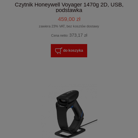
Czytnik Honeywell Voyager 1470g 2D, USB,
podstawka
459,00 zł
zawiera 23% VAT, bez kosztów dostawy
373,17 zł
Cena netto:
do koszyka