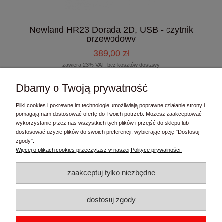
Newland HR23 Dorada 2D, USB - czytnik
przewodowy
389,00 zł
zawiera 23% VAT, bez kosztów dostawy
316,26 zł
Cena netto:
Dbamy o Twoją prywatność
do koszyka
Pliki cookies i pokrewne im technologie umożliwiają poprawne działanie strony i
pomagają nam dostosować ofertę do Twoich potrzeb. Możesz zaakceptować
wykorzystanie przez nas wszystkich tych plików i przejść do sklepu lub
dostosować użycie plików do swoich preferencji, wybierając opcję "Dostosuj
zgody".
Kontakt
Więcej o plikach cookies przeczytasz w naszej Polityce prywatności.
Moje konto
zaakceptuj tylko niezbędne
Informacje
dostosuj zgody